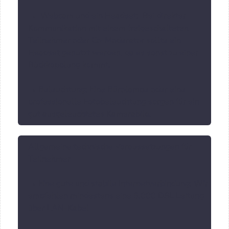
→ Webcam und ein Headset: Bei direkter
Kommunikation mit einem freigeschalteten
Teilnehmer oder Co-Moderator sollte ein
Headset genutzt werden, da es sonst zu einer
Rückkopplung kommt.
→ Beleuchtung: Eine Bürolampe oder eine
professionelle Fotobeleuchtung sorgen für ein
gut ausgeleuchtetes Kamerabild.
Allgemeine technische Voraussetzungen für
Teilnehmer
→ Eine gute und stabile Internetverbindung: Wir
empfehlen mindestens eine 6.000 DSL Leitung
über LAN-Kabel