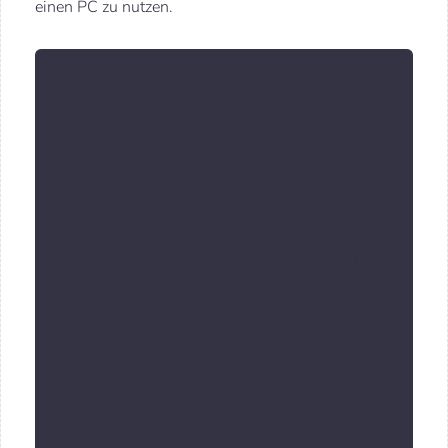
einen PC zu nutzen.
Allgemeine technische Voraussetzungen für
Moderatoren
→ Ein PC oder Laptop: Als Moderator sollte von
der Nutzung von mobilen Endgeräten abgesehen
werden.
→ Eine gute und stabile Internetverbindung: Wir
empfehlen mindestens eine 16.000 DSL Leitung
über LAN-Kabel
→ Einen aktuellen Browser welcher die
hochmoderne Technologie HTML5 (WebRTC)
unterstützt: Zur Zeit sind dies wie o.g. Firefox
und Google Chrome sowie Safari (ohne
Screensharing)