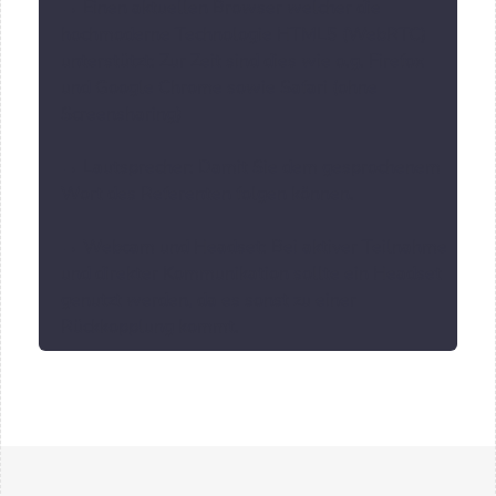
→ Einen aktuellen Browser welcher die
hochmoderne Technologie HTML5 (WebRTC)
unterstützt: Zur Zeit sind dies wie o.g. Firefox
und Google Chrome sowie Safari (ohne
Screensharing)
→ Lautsprecher: Damit Sie dem gesprochenem
Wort des Referenten folgen können.
→ Webcam und Headset: Bei aktiver Teilnahme
und direkter Kommunikation sollte ein Headset
genutzt werden, da es sonst zu einer
Rückkopplung kommt.