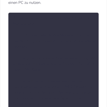
einen PC zu nutzen.
Allgemeine technische Voraussetzungen für
Moderatoren
→ Ein PC oder Laptop: Als Moderator sollte von
der Nutzung von mobilen Endgeräten abgesehen
werden.
→ Eine gute und stabile Internetverbindung: Wir
empfehlen mindestens eine 16.000 DSL Leitung
über LAN-Kabel
→ Einen aktuellen Browser welcher die
hochmoderne Technologie HTML5 (WebRTC)
unterstützt: Zur Zeit sind dies wie o.g. Firefox
und Google Chrome sowie Safari (ohne
Screensharing)