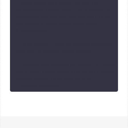
→ Einen aktuellen Browser welcher die
hochmoderne Technologie HTML5 (WebRTC)
unterstützt: Zur Zeit sind dies wie o.g. Firefox
und Google Chrome sowie Safari (ohne
Screensharing)
→ Lautsprecher: Damit Sie dem gesprochenem
Wort des Referenten folgen können.
→ Webcam und Headset: Bei aktiver Teilnahme
und direkter Kommunikation sollte ein Headset
genutzt werden, da es sonst zu einer
Rückkopplung kommt.