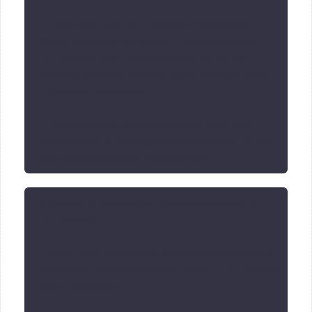
→ Webcam und ein Headset: Bei direkter
Kommunikation mit einem freigeschalteten
Teilnehmer oder Co-Moderator sollte ein
Headset genutzt werden, da es sonst zu einer
Rückkopplung kommt.
→ Beleuchtung: Eine Bürolampe oder eine
professionelle Fotobeleuchtung sorgen für ein
gut ausgeleuchtetes Kamerabild.
Allgemeine technische Voraussetzungen für
Teilnehmer
→ Eine gute und stabile Internetverbindung: Wir
empfehlen mindestens eine 6.000 DSL Leitung
über LAN-Kabel